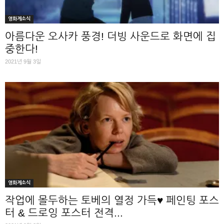
영화계소식
아름다운 오사카 풍경! 더빙 사운드로 화면에 집
중한다!
2021년 9월 3일
영화계소식
작업에 몰두하는 토베의 열정 가득♥ 페인팅 포스
터 & 드로잉 포스터 전격...