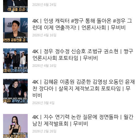
2026년 6월 24일
4K｜인생 캐릭터 #짱구 통해 돌아온 #정우 그
런데 이제 연출까지!｜언론시사회｜무비비
2026년 4월 16일
4K｜정우 정수정 신승호 조범규 권소현｜짱구
언론시사회 포토타임｜무비비
2026년 4월 16일
4K｜김혜윤 이종원 김준한 김영성 오동민 윤재
찬 장다아｜살목지 제작보고회 포토타임｜무
비비
2026년 3월 4일
4K｜지수 연기력 논란 질문에 정면돌파｜월간
남친 제작발표회｜무비비
2026년 2월 26일