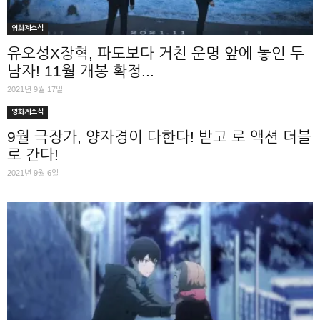
영화계소식
유오성X장혁, 파도보다 거친 운명 앞에 놓인 두
남자! 11월 개봉 확정...
2021년 9월 17일
영화계소식
9월 극장가, 양자경이 다한다! 받고 로 액션 더블
로 간다!
2021년 9월 6일