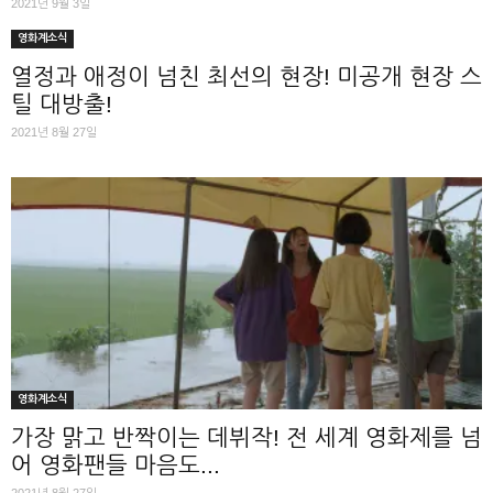
2021년 9월 3일
영화계소식
열정과 애정이 넘친 최선의 현장! 미공개 현장 스
틸 대방출!
2021년 8월 27일
영화계소식
가장 맑고 반짝이는 데뷔작! 전 세계 영화제를 넘
어 영화팬들 마음도...