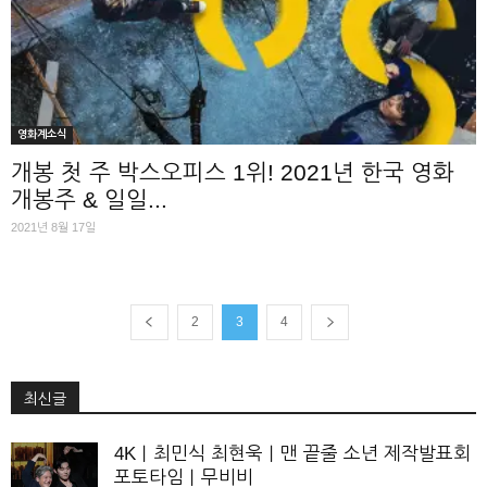
영화계소식
개봉 첫 주 박스오피스 1위! 2021년 한국 영화
개봉주 & 일일...
2021년 8월 17일
2
3
4
최신글
4K｜최민식 최현욱｜맨 끝줄 소년 제작발표회
포토타임｜무비비