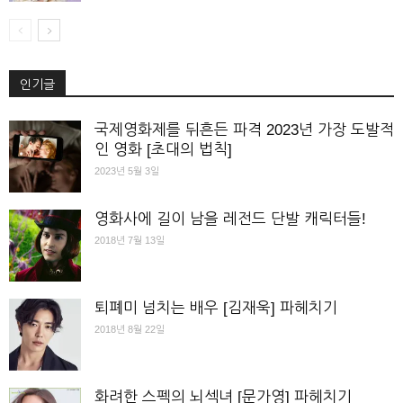
인기글
국제영화제를 뒤흔든 파격 2023년 가장 도발적
인 영화 [초대의 법칙]
2023년 5월 3일
영화사에 길이 남을 레전드 단발 캐릭터들!
2018년 7월 13일
퇴폐미 넘치는 배우 [김재욱] 파헤치기
2018년 8월 22일
화려한 스펙의 뇌섹녀 [문가영] 파헤치기