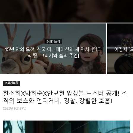
영화계소식
45년 만의 도전! 한국 애니메이션의 새 역사! [엄마
이정재 [
의 땅: 그리샤와 숲의 주인]
영화계소식
한소희X박희순X안보현 앙상블 포스터 공개! 조
직의 보스와 언더커버, 경찰. 강렬한 호흡!
2021년 9월 27일