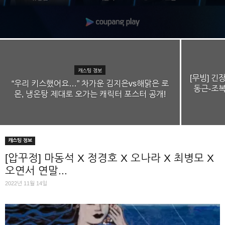
캐스팅 정보
[무빙] 긴
“우리 키스했어요…” 차가운 김지은vs해맑은 로
동근-조복
몬, 냉온탕 제대로 오가는 캐릭터 포스터 공개!
캐스팅 정보
[압꾸정] 마동석 X 정경호 X 오나라 X 최병모 X
오연서 연말...
2022년 11월 14일