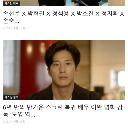
캐스팅 정보
손현주 X 박혁권 X 정석용 X 박소진 X 정지환 X
손숙...
2022년 4월 18일
캐스팅 정보
6년 만의 반가운 스크린 복귀 배우 이완 영화 감
독 ‘도영’역...
2021년 8월 17일