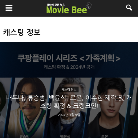
캐스팅 정보
캐스팅 정보
배두나, 류승범, 백윤식, 로몬, 이수현 제작 및 캐
스팅 확정 & 크랭크인!
2024년 1월 9일