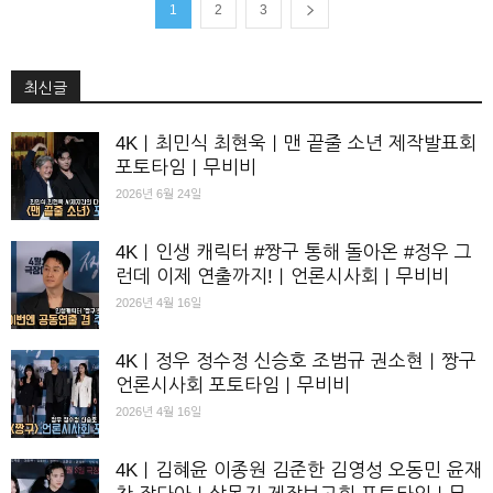
1
2
3
최신글
4K｜최민식 최현욱｜맨 끝줄 소년 제작발표회
포토타임｜무비비
2026년 6월 24일
4K｜인생 캐릭터 #짱구 통해 돌아온 #정우 그
런데 이제 연출까지!｜언론시사회｜무비비
2026년 4월 16일
4K｜정우 정수정 신승호 조범규 권소현｜짱구
언론시사회 포토타임｜무비비
2026년 4월 16일
4K｜김혜윤 이종원 김준한 김영성 오동민 윤재