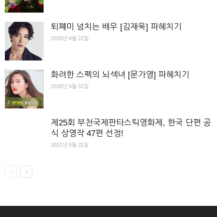
퇴폐미 넘치는 배우 [김재욱] 파헤치기
2018년 8월 22일
화려한 스펙의 뇌섹녀 [문가영] 파헤치기
2018년 5월 31일
제25회 부천국제판타스틱영화제, 한국 단편 공
식 상영작 47편 선정!
2021년 5월 31일