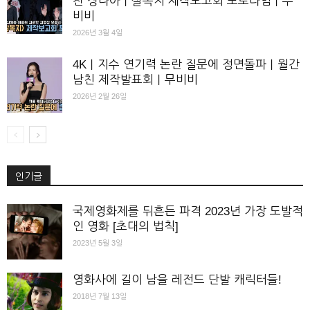
찬 장다아｜살목지 제작보고회 포토타임｜무
비비
2026년 3월 4일
4K｜지수 연기력 논란 질문에 정면돌파｜월간
남친 제작발표회｜무비비
2026년 2월 26일
인기글
국제영화제를 뒤흔든 파격 2023년 가장 도발적
인 영화 [초대의 법칙]
2023년 5월 3일
영화사에 길이 남을 레전드 단발 캐릭터들!
2018년 7월 13일