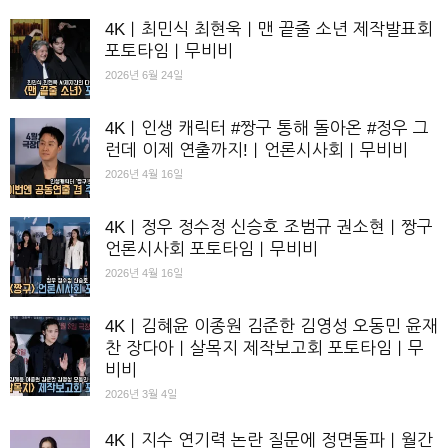
4K｜최민식 최현욱｜맨 끝줄 소년 제작발표회
포토타임｜무비비
2026년 6월 24일
4K｜인생 캐릭터 #짱구 통해 돌아온 #정우 그
런데 이제 연출까지!｜언론시사회｜무비비
2026년 4월 16일
4K｜정우 정수정 신승호 조범규 권소현｜짱구
언론시사회 포토타임｜무비비
2026년 4월 16일
4K｜김혜윤 이종원 김준한 김영성 오동민 윤재
찬 장다아｜살목지 제작보고회 포토타임｜무
비비
2026년 3월 4일
4K｜지수 연기력 논란 질문에 정면돌파｜월간