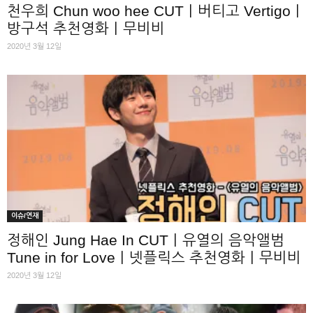
천우희 Chun woo hee CUT｜버티고 Vertigo｜
방구석 추천영화｜무비비
2020년 3월 12일
이슈/연재
정해인 Jung Hae In CUT｜유열의 음악앨범
Tune in for Love｜넷플릭스 추천영화｜무비비
2020년 3월 12일