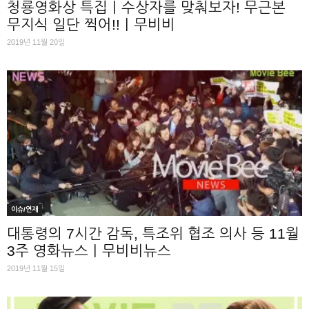
청룡영화상 특집｜수상자를 맞춰보자! 무근본
무지식 일단 찍어!!｜무비비
2019년 11월 20일
이슈/연재
대통령의 7시간 감독, 특조위 협조 의사 등 11월
3주 영화뉴스｜무비비뉴스
2019년 11월 15일