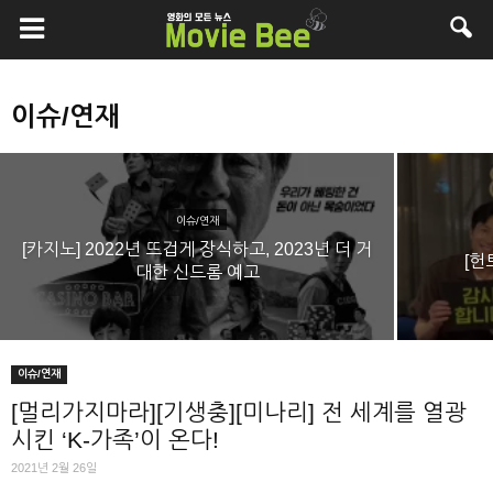
이슈/연재
이슈/연재
제76회 칸영화제 초청되어 호평받은 화제작! 애
니멀 킹덤
이슈/연재
[카지노] 2022년 뜨겁게 장식하고, 2023년 더 거
2024년 1월 4일
[헌
대한 신드롬 예고
이슈/연재
[멀리가지마라][기생충][미나리] 전 세계를 열광
시킨 ‘K-가족’이 온다!
2021년 2월 26일