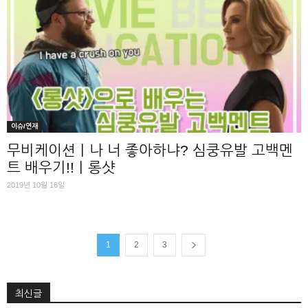
이슈/연재
무비케이션｜나 너 좋아하냐? 심쿵유발 고백멘
트 배우기!!｜롱샷
2019년 10월 16일
1
2
3
최신글