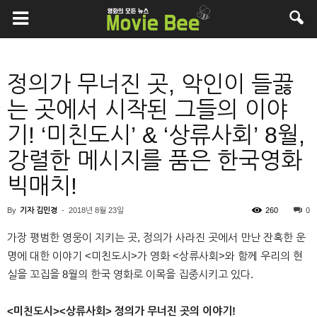
정의가 무너진 곳, 악인이 들끓
는 곳에서 시작된 그들의 이야
기! ‘미친도시’ & ‘상류사회’ 8월,
강렬한 메시지를 품은 한국영화
빅매치!
By
기자 김민경
-
2018년 8월 23일
260
0
가장 평범한 영웅이 지키는 곳, 정의가 사라진 곳에서 만난 잔혹한 운
명에 대한 이야기 <미친도시>가 영화 <상류사회>와 함께 우리의 현
실을 꼬집을 8월의 한국 영화로 이목을 집중시키고 있다.
<
미친도시><상류사회> 정의가 무너진 곳의 이야기!