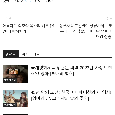
댓글을 달려면
로그인
해야 합니다.
이전글
다음글
아름다운 외모와 목소리 배우 [유
‘상류사회’도발적인 상류사회를 엿
인나] 파헤치기
본다! 파격적 19금 예고편으로 기
대감 상승!
관련글
저자 작성글
국제영화제를 뒤흔든 파격 2023년 가장 도발
적인 영화 [초대의 법칙]
영화계소식
45년 만의 도전! 한국 애니메이션의 새 역사!
[엄마의 땅: 그리샤와 숲의 주인]
영화계소식