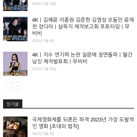
2026년 4월 16일
4K｜김혜윤 이종원 김준한 김영성 오동민 윤재
찬 장다아｜살목지 제작보고회 포토타임｜무
비비
2026년 3월 4일
4K｜지수 연기력 논란 질문에 정면돌파｜월간
남친 제작발표회｜무비비
2026년 2월 26일
인기글
국제영화제를 뒤흔든 파격 2023년 가장 도발적
인 영화 [초대의 법칙]
2023년 5월 3일