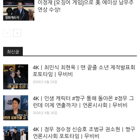
이정재 [오징어 게임]으로 美 에미상 남우주
연상 수상!
영화계소식
최신글
4K｜최민식 최현욱｜맨 끝줄 소년 제작발표회
포토타임｜무비비
2026년 6월 24일
4K｜인생 캐릭터 #짱구 통해 돌아온 #정우 그
런데 이제 연출까지!｜언론시사회｜무비비
2026년 4월 16일
4K｜정우 정수정 신승호 조범규 권소현｜짱구
언론시사회 포토타임｜무비비