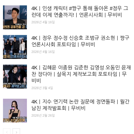
4K｜인생 캐릭터 #짱구 통해 돌아온 #정우 그
런데 이제 연출까지!｜언론시사회｜무비비
2026년 4월 16일
4K｜정우 정수정 신승호 조범규 권소현｜짱구
언론시사회 포토타임｜무비비
2026년 4월 16일
4K｜김혜윤 이종원 김준한 김영성 오동민 윤재
찬 장다아｜살목지 제작보고회 포토타임｜무
비비
2026년 3월 4일
4K｜지수 연기력 논란 질문에 정면돌파｜월간
남친 제작발표회｜무비비
2026년 2월 26일