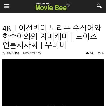
4K｜이선빈이 노리는 수식어와
한수아와의 자매캐미｜노이즈
언론시사회｜무비비
By
기자 최평규
-
2025년 6월 16일
34
0