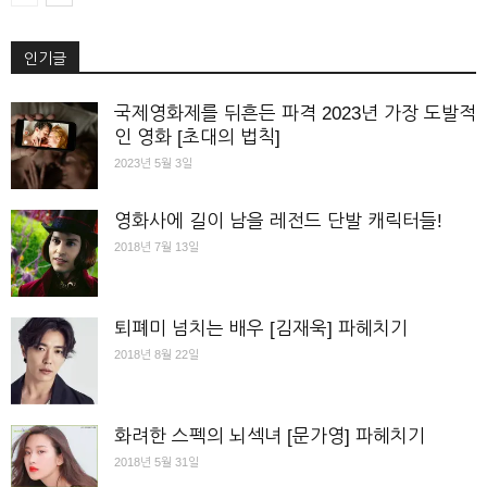
인기글
국제영화제를 뒤흔든 파격 2023년 가장 도발적
인 영화 [초대의 법칙]
2023년 5월 3일
영화사에 길이 남을 레전드 단발 캐릭터들!
2018년 7월 13일
퇴폐미 넘치는 배우 [김재욱] 파헤치기
2018년 8월 22일
화려한 스펙의 뇌섹녀 [문가영] 파헤치기
2018년 5월 31일