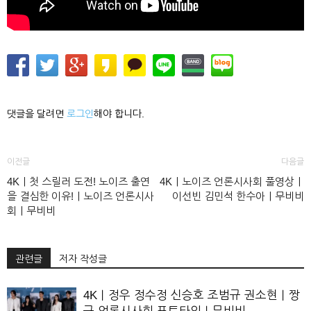
댓글을 달려면
로그인
해야 합니다.
이전글
다음글
4K｜첫 스릴러 도전! 노이즈 출연
4K｜노이즈 언론시사회 풀영상｜
을 결심한 이유!｜노이즈 언론시사
이선빈 김민석 한수아｜무비비
회｜무비비
관련글
저자 작성글
4K｜정우 정수정 신승호 조범규 권소현｜짱