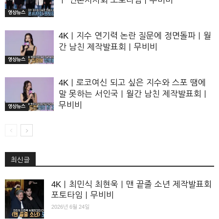
구 언론시사회 포토타임｜무비비
영상뉴스
4K｜지수 연기력 논란 질문에 정면돌파｜월
간 남친 제작발표회｜무비비
영상뉴스
4K｜로코여신 되고 싶은 지수와 스포 땜에
말 못하는 서인국｜월간 남친 제작발표회｜
무비비
영상뉴스
최신글
4K｜최민식 최현욱｜맨 끝줄 소년 제작발표회
포토타임｜무비비
2026년 6월 24일