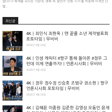
없다>가 화제를 모으는 가운데, 영화 속 살인마 ‘안톤 시거’를 비롯해 이제껏 단
발...
최신글
4K｜최민식 최현욱｜맨 끝줄 소년 제작발표회
포토타임｜무비비
2026년 6월 24일
4K｜인생 캐릭터 #짱구 통해 돌아온 #정우 그
런데 이제 연출까지!｜언론시사회｜무비비
2026년 4월 16일
4K｜정우 정수정 신승호 조범규 권소현｜짱구
언론시사회 포토타임｜무비비
2026년 4월 16일
4K｜김혜윤 이종원 김준한 김영성 오동민 윤재