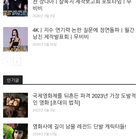
찬 장다아｜살목지 제작보고회 포토타임｜무
비비
2026년 3월 4일
4K｜지수 연기력 논란 질문에 정면돌파｜월간
남친 제작발표회｜무비비
2026년 2월 26일
인기글
국제영화제를 뒤흔든 파격 2023년 가장 도발적
인 영화 [초대의 법칙]
2023년 5월 3일
영화사에 길이 남을 레전드 단발 캐릭터들!
2018년 7월 13일