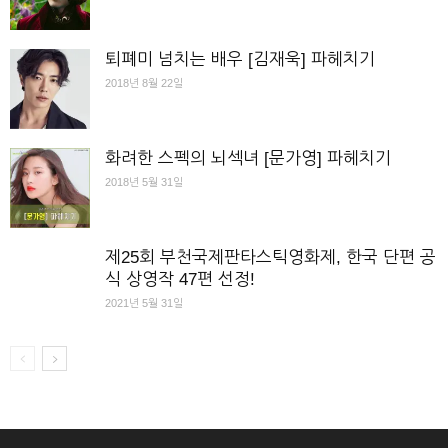
퇴폐미 넘치는 배우 [김재욱] 파헤치기
2018년 8월 22일
화려한 스펙의 뇌섹녀 [문가영] 파헤치기
2018년 5월 31일
제25회 부천국제판타스틱영화제, 한국 단편 공
식 상영작 47편 선정!
2021년 5월 31일